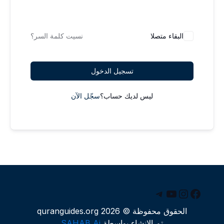
البقاء متصلا
نسيت كلمة السر؟
تسجيل الدخول
ليس لديك حساب؟
سجّل الآن
يسبوك
يوتيوب
إنستجرام
تيليجرام
الحقوق محفوظة © 2026 quranguides.org
تم الإنشاء بواسطة
SAHAB Ai