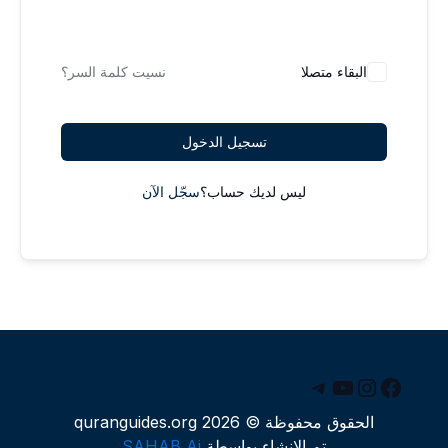
البقاء متصلا
نسيت كلمة السر؟
تسجيل الدخول
ليس لديك حساب؟
سجّل الآن
يسبوك
يوتيوب
إنستجرام
تيليجرام
الحقوق محفوظة © 2026 quranguides.org
تم الإنشاء بواسطة
SAHAB Ai