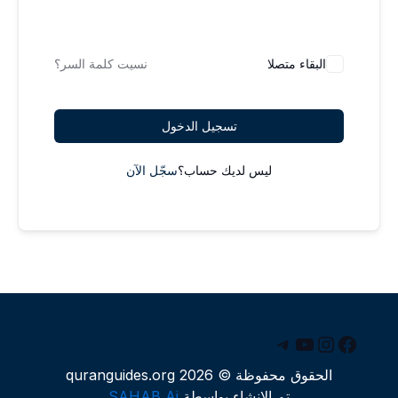
البقاء متصلا
نسيت كلمة السر؟
تسجيل الدخول
ليس لديك حساب؟
سجّل الآن
يسبوك
يوتيوب
إنستجرام
تيليجرام
الحقوق محفوظة © 2026 quranguides.org
تم الإنشاء بواسطة
SAHAB Ai