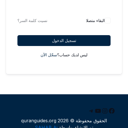
البقاء متصلا
نسيت كلمة السر؟
تسجيل الدخول
ليس لديك حساب؟
سجّل الآن
يسبوك
يوتيوب
إنستجرام
تيليجرام
الحقوق محفوظة © 2026 quranguides.org
تم الإنشاء بواسطة
SAHAB Ai