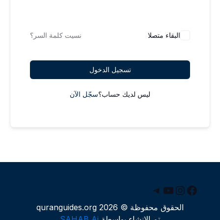
البقاء متصلا
نسيت كلمة السر؟
تسجيل الدخول
ليس لديك حساب؟
سجّل الآن
يسبوك
يوتيوب
إنستجرام
تيليجرام
الحقوق محفوظة © 2026 quranguides.org
تم الإنشاء بواسطة
SAHAB Ai