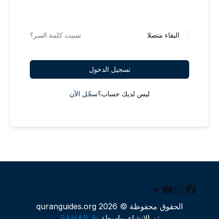
البقاء متصلا
نسيت كلمة السر؟
تسجيل الدخول
ليس لديك حساب؟
سجّل الآن
يسبوك
يوتيوب
إنستجرام
تيليجرام
الحقوق محفوظة © 2026 quranguides.org
تم الإنشاء بواسطة
SAHAB Ai