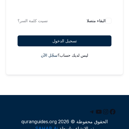
البقاء متصلا
نسيت كلمة السر؟
تسجيل الدخول
ليس لديك حساب؟
سجّل الآن
يسبوك
يوتيوب
إنستجرام
تيليجرام
الحقوق محفوظة © 2026 quranguides.org
تم الإنشاء بواسطة
SAHAB Ai