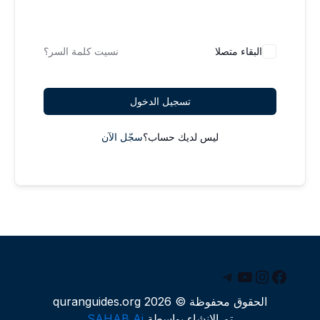
البقاء متصلا
نسيت كلمة السر؟
تسجيل الدخول
ليس لديك حساب؟
سجّل الآن
يسبوك
يوتيوب
إنستجرام
تيليجرام
الحقوق محفوظة © 2026 quranguides.org
تم الإنشاء بواسطة
SAHAB Ai