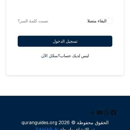
البقاء متصلا
نسيت كلمة السر؟
تسجيل الدخول
ليس لديك حساب؟
سجّل الآن
يسبوك
يوتيوب
إنستجرام
تيليجرام
الحقوق محفوظة © 2026 quranguides.org
تم الإنشاء بواسطة
SAHAB Ai