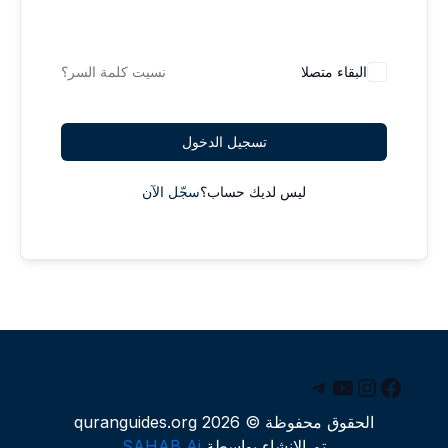
البقاء متصلا
نسيت كلمة السر؟
تسجيل الدخول
ليس لديك حساب؟
سجّل الآن
يسبوك
يوتيوب
إنستجرام
تيليجرام
الحقوق محفوظة © 2026 quranguides.org
تم الإنشاء بواسطة
SAHAB Ai