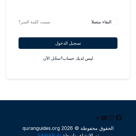
البقاء متصلا
نسيت كلمة السر؟
تسجيل الدخول
ليس لديك حساب؟
سجّل الآن
يسبوك
يوتيوب
إنستجرام
تيليجرام
الحقوق محفوظة © 2026 quranguides.org
تم الإنشاء بواسطة
SAHAB Ai